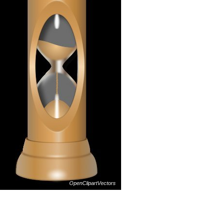
OpenClipartVectors