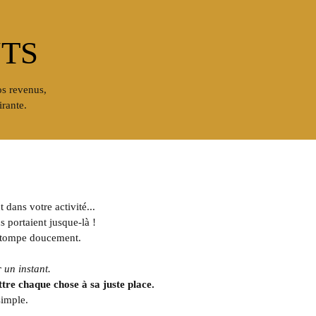
TS
s revenus,
irante.
dans votre activité...
s portaient jusque-là !
’estompe doucement.
 un instant.
tre chaque chose à sa juste place.
simple.