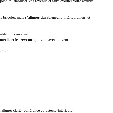
osture, stabiliser vos revenus et faire évoluer votre activité
s bricoler, mais
s’aligner durablement
, intérieurement et
table, plus incarné.
turelle
et les
revenus
qui vont avec suivent
lement
'aligner clarté, cohérence et justesse intérieure.