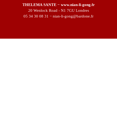
THELEMA SANTE − www.nian-li-gong.fr
20 Wenlock Road - N1 7GU Londres
05 34 30 08 31 − nian-li-gong@bardone.fr